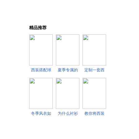
精品推荐
西装搭配球
夏季专属的
定制一套西
鞋怎么穿 新
个性字母短
装的价格 可
搭
袖
以
冬季风衣如
为什么衬衫
教你将西装
何搭配好 让
袖口会多出
衬衫领带搭
你
西
配