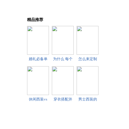
精品推荐
婚礼必备单
为什么 每个
怎么来定制
品 新郎形象
男人都必须
男士风衣
的
拥
休闲西装vs
穿衣搭配并
男士西装的
正式西装一
不难 教你几
统一原则
眼区
个