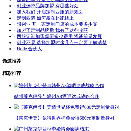
·
创业选择品牌加盟 有哪些好处
·
加入我们 开启定制西服的新规划
·
定制西装 如何赢在起跑线上
·
想创业 开一家定制门店的成本要多少呢
·
加盟了定制品牌后 我有了这些收获
·
西服定制加盟需要多少费用 浅谈前景发展
·
创业不易 选择加盟时这几点一定要了解清楚
·
Holle 合伙人
频道推荐
精彩推荐
赣州莱克伊登与赣州A8酒吧达成战略合作
【莱克伊登】竞猜世界杯免费得680元定制量身衬