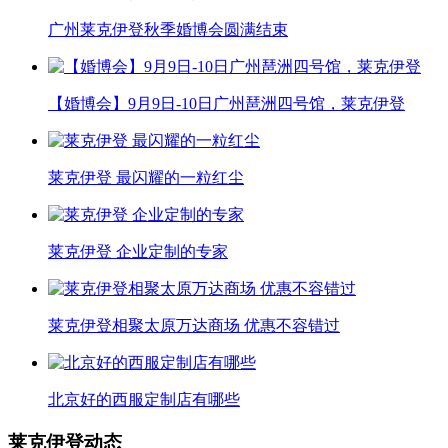
广州莱克伊登秋季婚博会圆满结束
【婚博会】9月9日-10日广州琶洲四号馆，莱克伊登
莱克伊登 最闪耀的一粒红尘
莱克伊登 企业定制的专家
莱克伊登相聚太原万达商场 优惠不容错过
北京好的西服定制店有哪些
莱克伊登动态