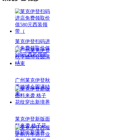
莱克伊登扫码进
店免费领取价值
580元西装领带
（
广州莱克伊登秋
季婚博会圆满结
束
莱克伊登新版面
料来袭 格子花
纹穿出新境界