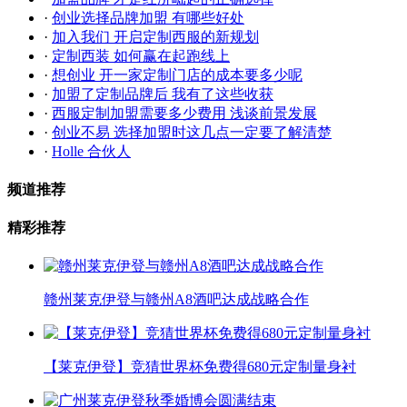
·
创业选择品牌加盟 有哪些好处
·
加入我们 开启定制西服的新规划
·
定制西装 如何赢在起跑线上
·
想创业 开一家定制门店的成本要多少呢
·
加盟了定制品牌后 我有了这些收获
·
西服定制加盟需要多少费用 浅谈前景发展
·
创业不易 选择加盟时这几点一定要了解清楚
·
Holle 合伙人
频道推荐
精彩推荐
赣州莱克伊登与赣州A8酒吧达成战略合作
【莱克伊登】竞猜世界杯免费得680元定制量身衬