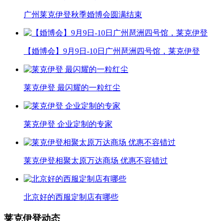
广州莱克伊登秋季婚博会圆满结束
【婚博会】9月9日-10日广州琶洲四号馆，莱克伊登
莱克伊登 最闪耀的一粒红尘
莱克伊登 企业定制的专家
莱克伊登相聚太原万达商场 优惠不容错过
北京好的西服定制店有哪些
莱克伊登动态