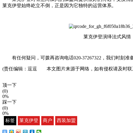
莱克伊登始终屹立不倒，正是因为它独特的运营体系。
莱克伊登演绎法式风情
有任何疑问，可拨再咨询电话020-37267322，我们时刻
(责任编辑：逗逗 本文图片来源于网络，如有侵权请及时联
顶一下
(0)
0%
踩一下
(0)
0%
标签
莱克伊登
商户
西装加盟