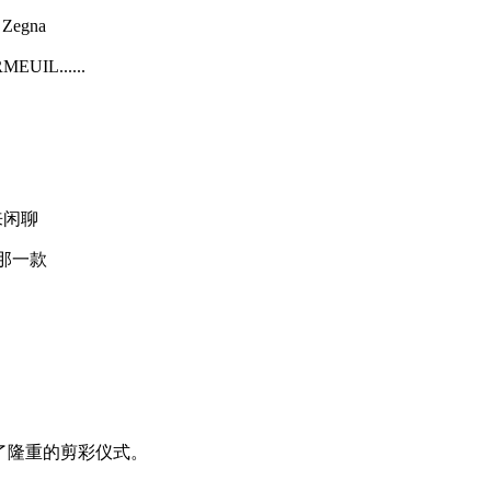
egna
L......
闲聊
那一款
了隆重的剪彩仪式。