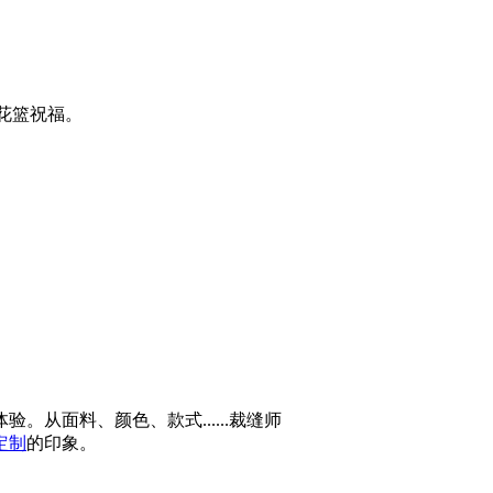
花篮祝福。
面料、颜色、款式......裁缝师
定制
的印象。