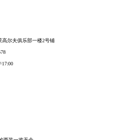
高尔夫俱乐部一楼2号铺
78
7:00
的西装一览无余