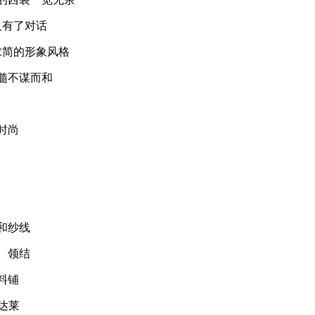
有了对话
简的形象风格
髓不谋而和
时尚
和纱线
、领结
料铺
达莱