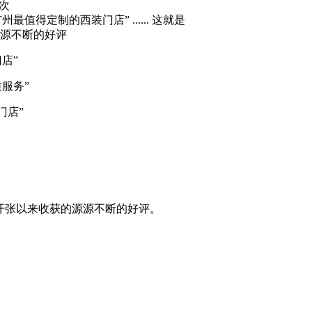
次
值得定制的西装门店” ...... 这就是
源源不断的好评
店”
服务”
店”
开张以来收获的源源不断的好评。