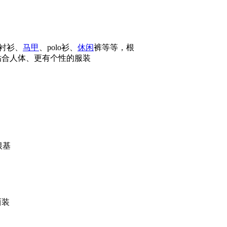
衬衫、
马甲
、polo衫、
休闲
裤等等，根
贴合人体、更有个性的服装
根基
西装