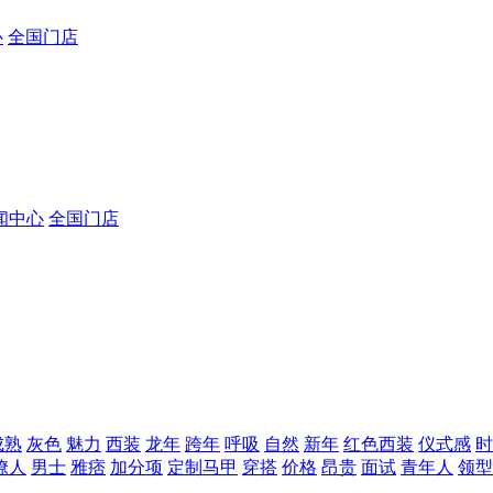
心
全国门店
闻中心
全国门店
成熟
灰色
魅力
西装
龙年
跨年
呼吸
自然
新年
红色西装
仪式感
时
撩人
男士
雅痞
加分项
定制马甲
穿搭
价格
昂贵
面试
青年人
领型