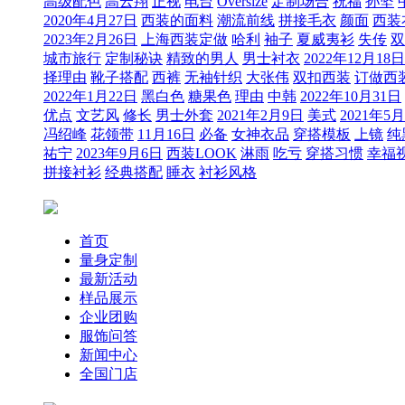
高级配色
高云翔
正视
电台
Oversize
定制场合
祝福
孙坚
2020年4月27日
西装的面料
潮流前线
拼接毛衣
颜面
西装
2023年2月26日
上海西装定做
哈利
袖子
夏威夷衫
失传
双
城市旅行
定制秘诀
精致的男人
男士衬衣
2022年12月18日
择理由
靴子搭配
西裤
无袖针织
大张伟
双扣西装
订做西
2022年1月22日
黑白色
糖果色
理由
中韩
2022年10月31日
优点
文艺风
修长
男士外套
2021年2月9日
美式
2021年5
冯绍峰
花领带
11月16日
必备
女神衣品
穿搭模板
上镜
纯
祐宁
2023年9月6日
西装LOOK
淋雨
吃亏
穿搭习惯
幸福
拼接衬衫
经典搭配
睡衣
衬衫风格
首页
量身定制
最新活动
样品展示
企业团购
服饰问答
新闻中心
全国门店