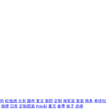
尚
松弛感
大衣
颜色
复古
新郎
定制
海军蓝
套装
商务
单排扣
领撑
日常
定制西装
Polo衫
夏天
春季
袜子
选择