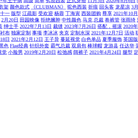
中年王子病
高级
简单
劣质西装
正式穿搭
11月5日
2020年6月6日
衣架
颜色款式
《CLUBMAN》
驼色西装
折痕
回头客
龙星凉
3
十一
版型
江疏影
受欢迎
杨蓉
丁海寅
西裝团购
尊享
2021年10
2月20日
田园映像
拒绝臃肿
中性颜色
马克
总裁
卷裤管
张雨绮
装
绅士手
2022年7月13日
裁缝
2023年7月26日
搭配，摇滚
2020
衬布
独家定制
事项
李冰冰
夹克
定制水深
2021年12月7日
活动
月18日
2021年2月12日
王子异
蔓延视觉
白色单品
夏季服饰
英国版
黑色
Flag经典
针织外套
霸气总裁
双肩包
棒球帽
龙游县
任达华
视觉
小脸男
2019年2月20日
松弛感
阔裤子
2021年4月24日
腿型