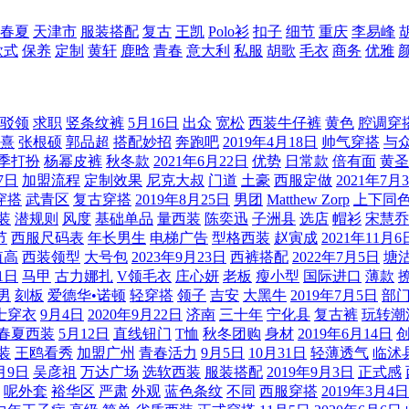
春夏
天津市
服装搭配
复古
王凯
Polo衫
扣子
细节
重庆
李易峰
款式
保养
定制
黄轩
鹿晗
青春
意大利
私服
胡歌
毛衣
商务
优雅
驳领
求职
竖条纹裤
5月16日
出众
宽松
西装牛仔裤
黄色
腔调穿
熹
张根硕
郭品超
搭配妙招
奔跑吧
2019年4月18日
帅气穿搭
与
季打扮
杨幂皮裤
秋冬款
2021年6月22日
优势
日常款
倍有面
黄圣
7日
加盟流程
定制效果
尼克大叔
门道
土豪
西服定做
2021年7月
穿搭
武青区
复古穿搭
2019年8月25日
男团
Matthew Zorp
上下同
装
潜规则
风度
基础单品
量西装
陈奕迅
子洲县
选店
帽衫
宋慧乔
节
西服尺码表
年长男生
电梯广告
型格西装
赵寅成
2021年11月6
值高
西装领型
大号包
2023年9月23日
西裤搭配
2022年7月5日
塘
1日
马甲
古力娜扎
V领毛衣
庄心妍
老板
瘦小型
国际进口
薄款
男
刻板
爱德华•诺顿
轻穿搭
领子
吉安
大黑牛
2019年7月5日
部
士穿衣
9月4日
2020年9月22日
济南
三十年
宁化县
复古裤
玩转潮
春夏西装
5月12日
直线钮门
T恤
秋冬团购
身材
2019年6月14日
装
王鸥看秀
加盟广州
青春活力
9月5日
10月31日
轻薄透气
临沭
0月9日
吴彦祖
万达广场
选软西装
服装搭配
2019年9月3日
正式感
呢外套
裕华区
严肃
外观
蓝色条纹
不同
西服穿搭
2019年3月4日