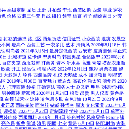
胡兵
高级定制
品质
王源
井柏然
李现
西装团购
西装
职业
穿衣
颜色
价格
西装三件套
肖战
纽扣
领带
杨幂
裤子
结婚吉日
外套
搭
衬衫的选择
路北区
两角折法
信用证书
小众西装
混纺
发展空
众不同
瘦高个
西装工艺
一衣多用
艺术
清爽风
2020年8月18日
韩
池
时尚者
2021年3月5日
量身定做西装
西安市
皮质翻领
半正式
30日
北城街道
佐卡伊
型男时尚
韩国男星
合适版型
2022年8月8
色
百搭夹克
西服裁剪
打商务
资本
沂水县
高雅
青涩
搭配衣服颜
欧豪
开工
没品位
棉服
内搭
2022年12月1日
迷彩
男票衣服
魏
日
大叔魅力
物件
西装品牌
礼仪
天鹅绒
成本
加盟项目
明星范
沽区
2019年1月30日
百变魅力
董岩磊
高布伦
勒太紧
滦州市
2020
撩人
打理西装
纱裙
正确穿法
商务人士
赵又廷
明星
刘德华M张
门
男神西装
新颖感
2020年11月24日
棉质
昂贵
男人仪表
黄色格
流
白领
试营业
泳装
冷色调皮肤
白色T恤
10月21日
2023年9月
创业开店
西装品位
面包服
钻戒
孙悟空
周边
文化素养
2023年8月
县
谭松韵
2023年3月22日
定制流程
学校
2022年8月11日
单西外
西装内袋
西服面料
2019年1月4日
纯色衬衫
风格穿搭
PGone
铆
亮色系
折叠
靠谱
渣男
图腾
七夕
背带
6月19日
搭配.时尚
古装