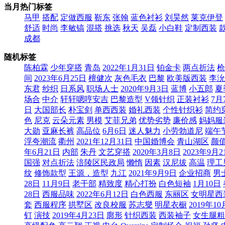
当月热门标签
马甲
搭配
定做西服
靳东
张翰
蓝色衬衫
刘昊然
莱克伊登
舒适
时尚
李敏镐
混搭
挑选
秋天
吴磊
小白鞋
定制西装
成都
随机标签
陈柏霖
少年穿搭
青岛
2022年1月31日
铂金卡
两点折法
枪
间
2023年6月25日
檀健次
灰色毛衣
巴黎
欧美版西装
李沇
东君
纱织
日系风
职场人士
2020年9月3日
蓝博
小五郎
夏
场合
中介
轩轩嗯哼安吉
巴黎造型
V领针织
正装衬衫
7月
日
大国部长
朴宝剑
单西西装
婚礼西装
个性针织衫
简约
色
尼克
云朵元素
男模
艾菲兄弟
优势劣势
廉价感
妈妈服
大勋
亚麻长裤
高品位
6月6日
迷人魅力
小劳勃道尼
端午
浮夸潮流
衢州
2021年12月31日
中国婚博会
青山湖区
颜
年6月21日
内部
朱丹
文艺穿搭
2020年3月8日
2023年9月2
国强
对点折法
涪陵区民政局
懒惰
因素
汉尼拔
高温
理工
纹
修饰款型
王源，造型
九江
2021年9月9日
企业招商
男
28日
11月9日
老干部
精致度
精心打扮
白色短袖
1月10日
28日
西服品味
2022年6月12日
白色西服
东丽区
女明星西
套
西服程序
拱墅区
改良校服
苏志燮
明星衣橱
2019年1
钉
演技
2019年4月23日
廓形
针织西装
西装袖子
女生腿粗