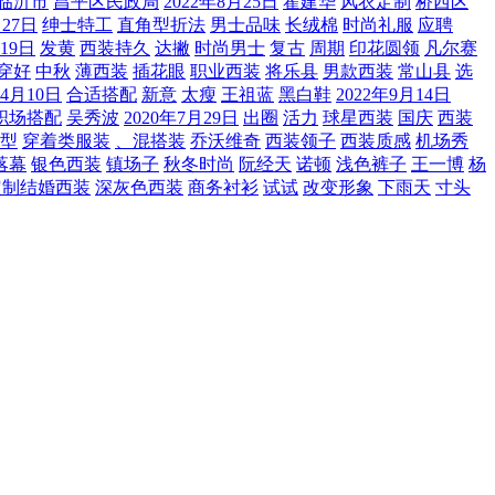
临沂市
昌平区民政局
2022年8月25日
霍建华
风衣定制
桥西区
月27日
绅士特工
直角型折法
男士品味
长绒棉
时尚礼服
应聘
月19日
发黄
西装持久
达撇
时尚男士
复古
周期
印花圆领
凡尔赛
穿好
中秋
薄西装
插花眼
职业西装
将乐县
男款西装
常山县
选
年4月10日
合适搭配
新意
太瘦
王祖蓝
黑白鞋
2022年9月14日
职场搭配
吴秀波
2020年7月29日
出圈
活力
球星西装
国庆
西装
型
穿着类服装
、混搭装
乔沃维奇
西装领子
西装质感
机场秀
落幕
银色西装
镇场子
秋冬时尚
阮经天
诺顿
浅色裤子
王一博
杨
定制结婚西装
深灰色西装
商务衬衫
试试
改变形象
下雨天
寸头