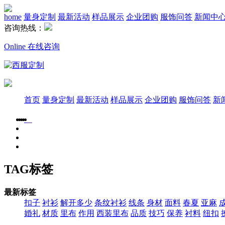
home
量身定制
最新活动
样品展示
企业团购
服饰问答
新闻中
咨询热线：
Online 在线咨询
首页
量身定制
最新活动
样品展示
企业团购
服饰问答
新
TAG标签
最新标签
扣子
衬衫
解开多少
条纹衬衫
线条
身材
面料
春夏
亚麻
婚礼
材质
里布
作用
西装里布
品质
技巧
保养
衬料
纽扣